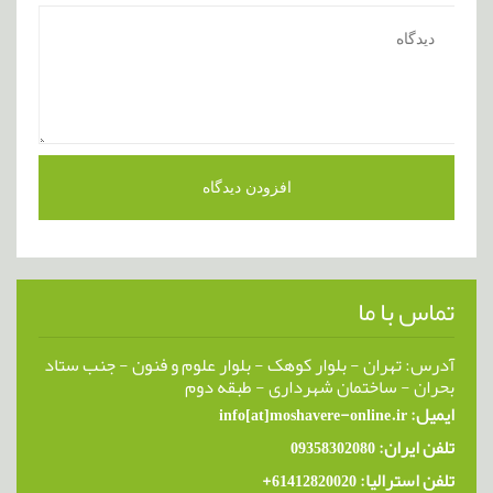
تماس با ما
آدرس: تهران - بلوار کوهک - بلوار علوم و فنون - جنب ستاد
بحران - ساختمان شهرداری - طبقه دوم
ایمیل: info[at]moshavere-online.ir
تلفن ایران: 09358302080
تلفن استرالیا: 61412820020+