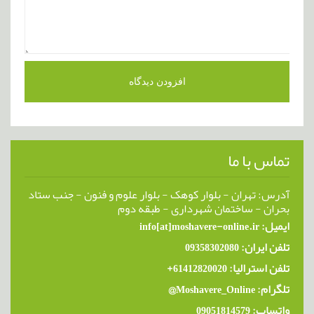
تماس با ما
آدرس: تهران - بلوار کوهک - بلوار علوم و فنون - جنب ستاد
بحران - ساختمان شهرداری - طبقه دوم
ایمیل: info[at]moshavere-online.ir
تلفن ایران: 09358302080
تلفن استرالیا: 61412820020+
تلگرام: Moshavere_Online@
واتساپ: 09051814579